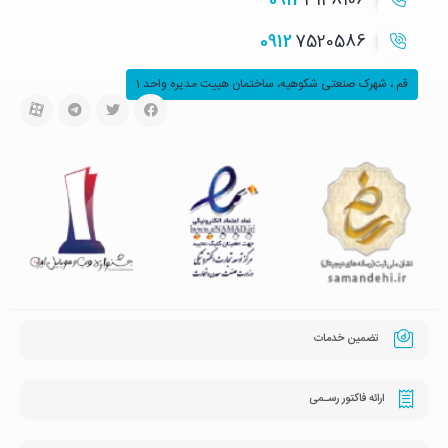
0912
3148106
0912
7520586
قم ، شهرک صنعتی شکوهیه، ساختمان هییت مدیره واحد 1
تضمین خدمات
ارائه فاکتور رسـمی