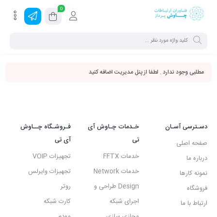
0
مطلبی وجود ندارد . لطفا از پنل مدیریت اضافه کنید
دسـترسی آسـان
خـدمات چـاوش آی
فـروشـگاه چــاوش
تی
آی تی
صفحه اصلی
خدمات FFTX
تجهیزات VOIP
درباره ما
خدمات Network
تجهیزات وایرلس
نمونه کارها
Design طراحی و
روتر
فروشگاه
اجرای شبکه
کارت شبکه
ارتباط با ما
مجازی سازی
مودم