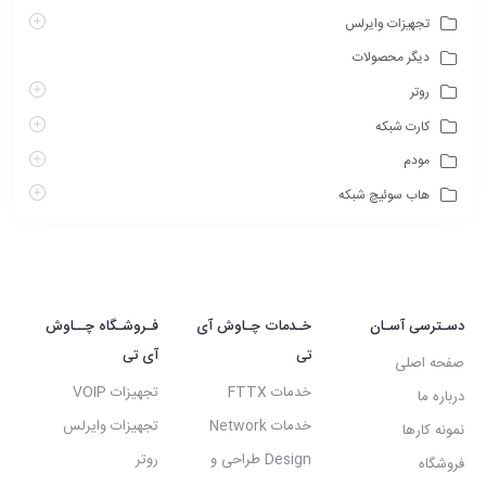
تجهیزات وایرلس
دیگر محصولات
روتر
کارت شبکه
مودم
هاب سوئیچ شبکه
دسـترسی آسـان
خـدمات چـاوش آی
فـروشـگاه چــاوش
تی
آی تی
صفحه اصلی
خدمات FTTX
تجهیزات VOIP
درباره ما
خدمات Network
تجهیزات وایرلس
نمونه کارها
Design طراحی و
روتر
فروشگاه