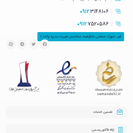
0912
3148106
0912
7520586
قم ، شهرک صنعتی شکوهیه، ساختمان هییت مدیره واحد 1
تضمین خدمات
ارائه فاکتور رسـمی